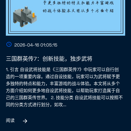
2026-04-16 01:05:15
三国群英传7：创新技能，独步武将
1. 引言 自设武将技能是《三国群英传7》中玩家可以自行创
造的一项重要内容。通过自设技能，玩家可以为武将赋予更
多独特的特点和能力，丰富游戏的战斗体验。本文将从多个
方面介绍如何更多地自设武将技能，以帮助玩家打造属于自
己的三国群英传世界。 2. 技能分类 自设武将技能可以按照不
同的分类方式进行划分，如攻...
阅读