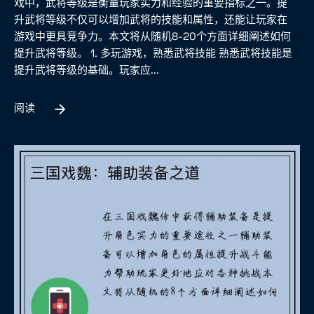
戏中，武将等级是衡量玩家实力和经验的重要指标之一。提
升武将等级不仅可以增加武将的技能和属性，还能让玩家在
游戏中更具竞争力。本文将从随机8-20个方面详细阐述如何
提升武将等级。 1. 多玩游戏，熟悉武将技能 熟悉武将技能是
提升武将等级的基础。玩家应...
阅读