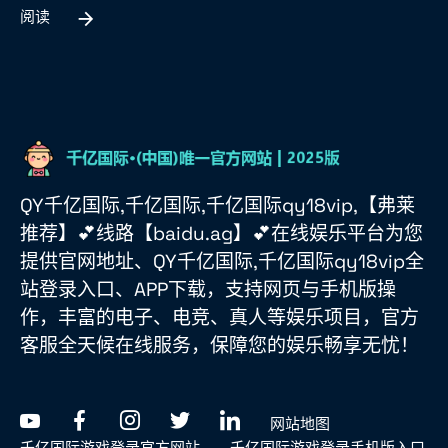
阅读
QY千亿国际,千亿国际,千亿国际qy18vip,【弗莱
推荐】💕线路【baidu.ag】💕在线娱乐平台为您
提供官网地址、QY千亿国际,千亿国际qy18vip全
站登录入口、APP下载，支持网页与手机版操
作，丰富的电子、电竞、真人等娱乐项目，官方
客服全天候在线服务，保障您的娱乐畅享无忧！
网站地图
千亿国际游戏登录官方网站
千亿国际游戏登录手机版入口