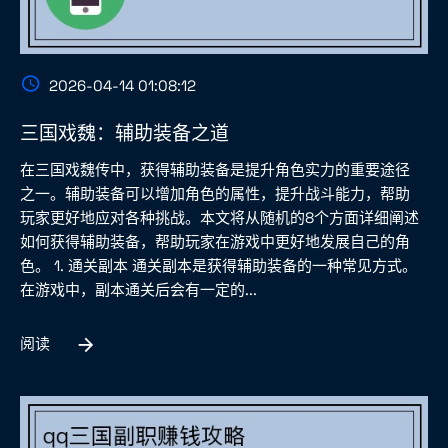
2026-04-14 01:08:12
三国戏魏：辅助装备之道
在三国戏魏传中，获得辅助装备是提升角色实力的重要途径
之一。辅助装备可以增加角色的属性，提升战斗能力，帮助
玩家更好地应对各种挑战。本文将从随机的8个方面详细阐述
如何获得辅助装备，帮助玩家在游戏中更好地发展自己的角
色。 1. 通关副本 通关副本是获得辅助装备的一种常见方式。
在游戏中，副本通关后会有一定的...
阅读