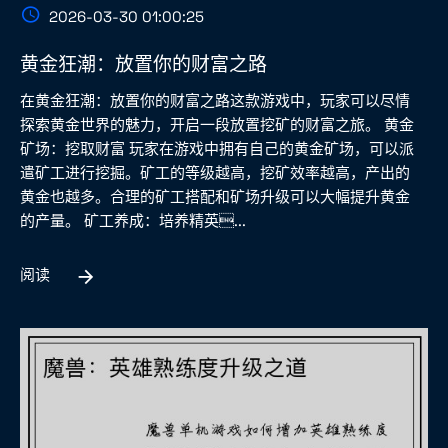
2026-03-30 01:00:25
黄金狂潮：放置你的财富之路
在黄金狂潮：放置你的财富之路这款游戏中，玩家可以尽情
探索黄金世界的魅力，开启一段放置挖矿的财富之旅。 黄金
矿场：挖取财富 玩家在游戏中拥有自己的黄金矿场，可以派
遣矿工进行挖掘。矿工的等级越高，挖矿效率越高，产出的
黄金也越多。合理的矿工搭配和矿场升级可以大幅提升黄金
的产量。 矿工养成：培养精英...
阅读