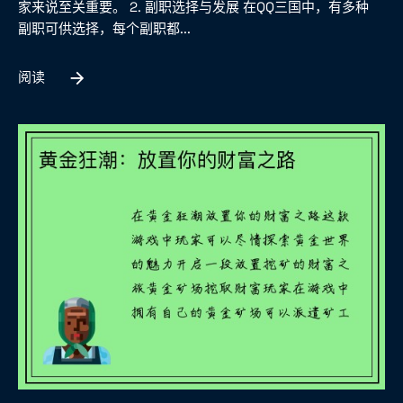
家来说至关重要。 2. 副职选择与发展 在QQ三国中，有多种
副职可供选择，每个副职都...
阅读