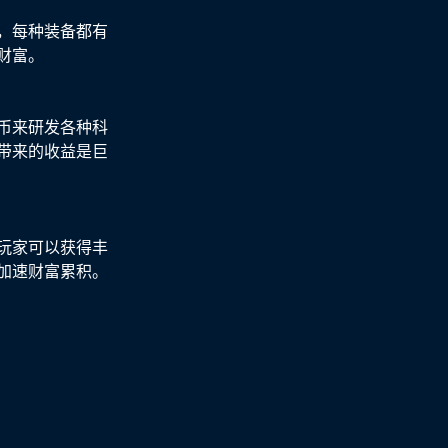
，每种装备都有
财富。
币来研发各种科
带来的收益是巨
玩家可以获得丰
加速财富累积。