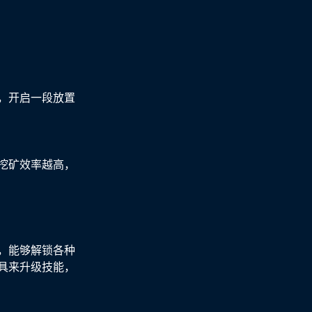
，开启一段放置
挖矿效率越高，
，能够解锁各种
具来升级技能，