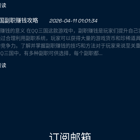
阅读
三国副职赚钱攻略
2026-04-11 01:01:34
副职赚钱的意义 在QQ三国这款游戏中，副职赚钱是玩家们提升自
通过合理利用副职系统，玩家可以获得大量的游戏货币和珍稀道
竞争力。了解并掌握副职赚钱的技巧和方法对于玩家来说至关重要
QQ三国中，有多种副职可供选择，每个副职都...
阅读
订阅邮箱