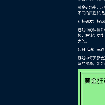
黄金矿场中，玩
不同的属性加成
科技研发：解锁
游戏中的科技系
技，解锁新功能
大的。
每日活动：获取
游戏中每天都会
富的资源，如金