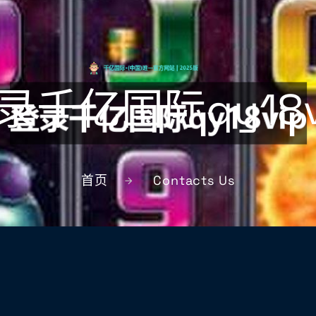
录千亿国际qy18v
首页
Contacts Us