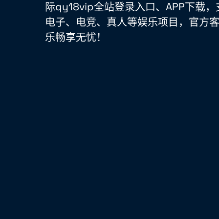
际qy18vip全站登录入口、APP下
电子、电竞、真人等娱乐项目，官方
乐畅享无忧！