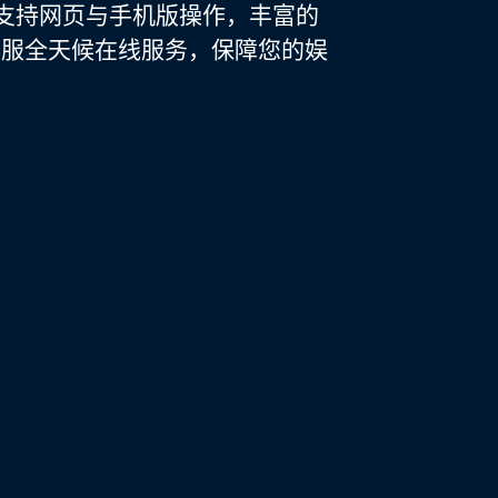
载，支持网页与手机版操作，丰富的
客服全天候在线服务，保障您的娱