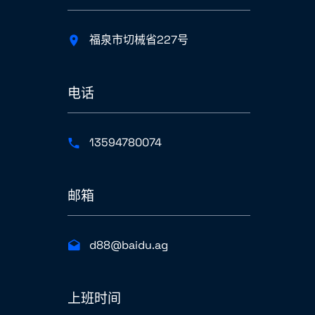
福泉市切械省227号
电话
13594780074
邮箱
d88@baidu.ag
上班时间